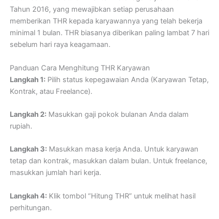
Tahun 2016, yang mewajibkan setiap perusahaan
memberikan THR kepada karyawannya yang telah bekerja
minimal 1 bulan. THR biasanya diberikan paling lambat 7 hari
sebelum hari raya keagamaan.
Panduan Cara Menghitung THR Karyawan
Langkah 1:
Pilih status kepegawaian Anda (Karyawan Tetap,
Kontrak, atau Freelance).
Langkah 2:
Masukkan gaji pokok bulanan Anda dalam
rupiah.
Langkah 3:
Masukkan masa kerja Anda. Untuk karyawan
tetap dan kontrak, masukkan dalam bulan. Untuk freelance,
masukkan jumlah hari kerja.
Langkah 4:
Klik tombol “Hitung THR” untuk melihat hasil
perhitungan.