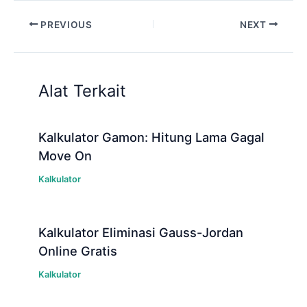
PREVIOUS
NEXT
Alat Terkait
Kalkulator Gamon: Hitung Lama Gagal
Move On
Kalkulator
Kalkulator Eliminasi Gauss-Jordan
Online Gratis
Kalkulator