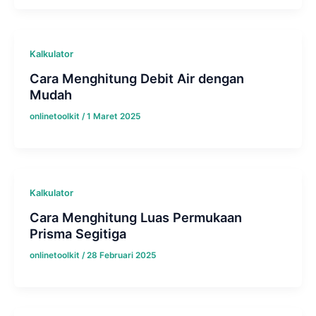
Kalkulator
Cara Menghitung Debit Air dengan
Mudah
onlinetoolkit
/
1 Maret 2025
Kalkulator
Cara Menghitung Luas Permukaan
Prisma Segitiga
onlinetoolkit
/
28 Februari 2025