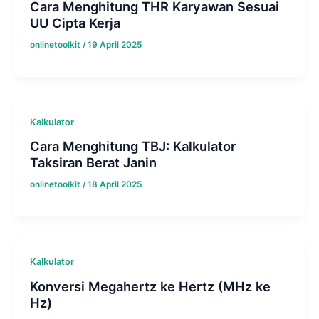
Cara Menghitung THR Karyawan Sesuai
UU Cipta Kerja
onlinetoolkit
/
19 April 2025
Kalkulator
Cara Menghitung TBJ: Kalkulator
Taksiran Berat Janin
onlinetoolkit
/
18 April 2025
Kalkulator
Konversi Megahertz ke Hertz (MHz ke
Hz)