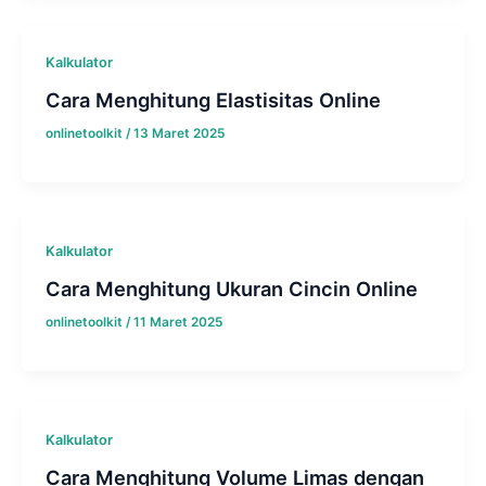
Kalkulator
Cara Menghitung Elastisitas Online
onlinetoolkit
/
13 Maret 2025
Kalkulator
Cara Menghitung Ukuran Cincin Online
onlinetoolkit
/
11 Maret 2025
Kalkulator
Cara Menghitung Volume Limas dengan