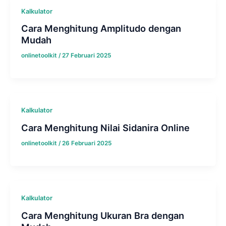
Kalkulator
Cara Menghitung Amplitudo dengan
Mudah
onlinetoolkit
/
27 Februari 2025
Kalkulator
Cara Menghitung Nilai Sidanira Online
onlinetoolkit
/
26 Februari 2025
Kalkulator
Cara Menghitung Ukuran Bra dengan