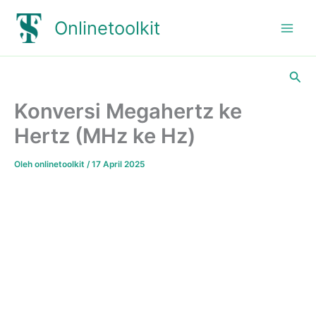
Lewati
Onlinetoolkit
ke
konten
Cari
Konversi Megahertz ke
Hertz (MHz ke Hz)
Oleh
onlinetoolkit
/
17 April 2025