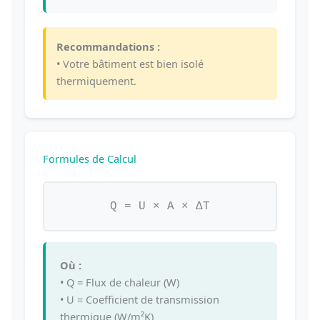
Recommandations :
• Votre bâtiment est bien isolé
thermiquement.
Formules de Calcul
Q = U × A × ΔT
Où :
• Q = Flux de chaleur (W)
• U = Coefficient de transmission
thermique (W/m²K)