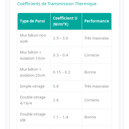
Coefficients de Transmission Thermique
Coefficient U
Type de Paroi
Performance
(W/m²K)
Mur béton non
2.5 – 3.0
Très mauvaise
isolé
Mur béton +
0.3 – 0.4
Correcte
isolation 10cm
Mur béton +
0.15 – 0.2
Bonne
isolation 20cm
Simple vitrage
5.8
Très mauvaise
Double vitrage
2.8
Correcte
4/16/4
Double vitrage
1.1 – 1.4
Bonne
VIR