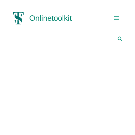
Gå
Onlinetoolkit
til
indholdet
Søg