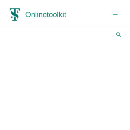
Gå
til
Onlinetoolkit
indholdet
Søg