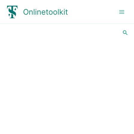
跳
Onlinetoolkit
至
主
要
內
搜
容
尋