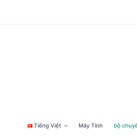
Nhảy
tới
nội
dung
Tiếng Việt
Máy Tính
bộ chuyể