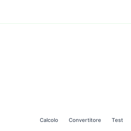
Vai
al
contenuto
Calcolo
Convertitore
Test